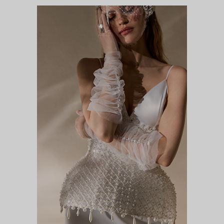
ЭОС
DIVA