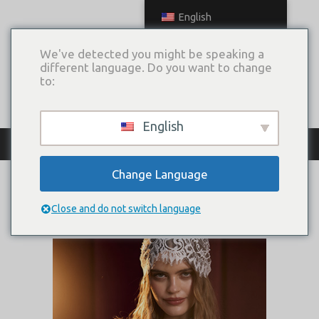
English
We've detected you might be speaking a
different language. Do you want to change
to:
English
КАТАЛОГ ПЛАТЬЕВ
Change Language
Дива
Close and do not switch language