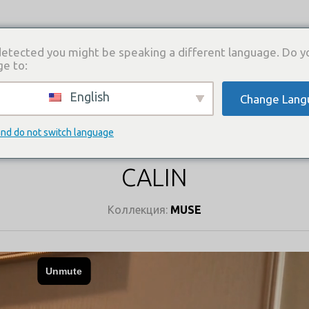
etected you might be speaking a different language. Do y
ge to:
English
Change Lang
И
КАТАЛОГ ПЛАТЬЕВ
ГДЕ КУПИТЬ
СВЯЗА
КАТАЛОГ ПЛАТЬЕВ
and do not switch language
CALIN
Коллекция:
MUSE