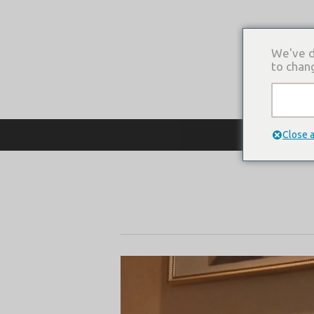
We've d
to chan
О КОМПАНИ
Close 