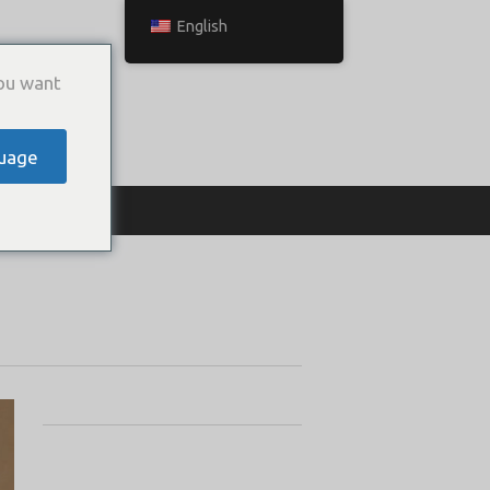
English
ou want
uage
ТЬСЯ С НАМИ