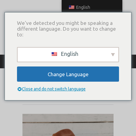
English
We've detected you might be speaking a
different language. Do you want to change
to:
English
КАТАЛОГ ПЛАТЬЕВ
Change Language
LEONOR
Close and do not switch language
Коллекция:
2020 Love My Siberia