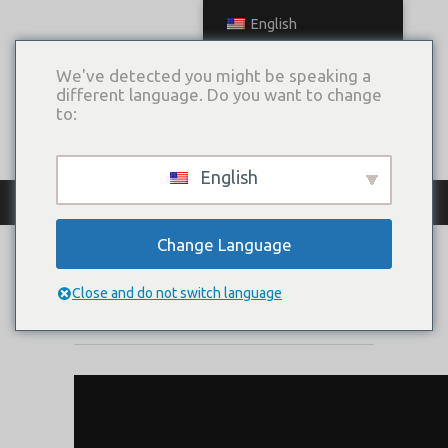
English
We've detected you might be speaking a
different language. Do you want to change
to:
English
КАТАЛОГ ПЛАТЬЕВ
Change Language
СТРУКТУРА
Close and do not switch language
Коллекция:
Прикосновение струн