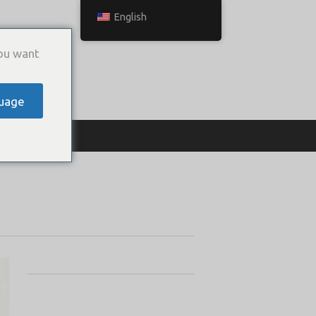
English
ou want
uage
ТЬСЯ С НАМИ