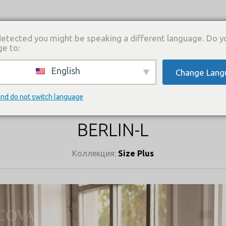
etected you might be speaking a different language. Do y
ge to:
English
Change Lang
И
КАТАЛОГ ПЛАТЬЕВ
ГДЕ КУПИТЬ
СВЯЗА
КАТАЛОГ ПЛАТЬЕВ
and do not switch language
BERLIN-L
Коллекция:
Size Plus