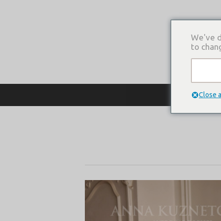
We've d
to chan
О КОМПАНИ
Close 