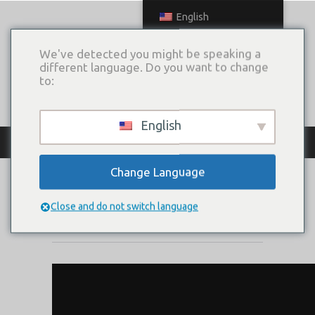
English
We've detected you might be speaking a
different language. Do you want to change
to:
English
КАТАЛОГ ПЛАТЬЕВ
Change Language
БЕРЦЕЛИЯ
Close and do not switch language
Коллекция:
Цветочная феерия