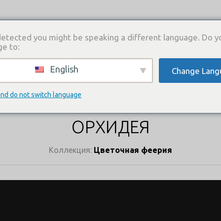
etected you might be speaking a different language. Do y
ge to:
English
Change Lang
И
КАТАЛОГ ПЛАТЬЕВ
ГДЕ КУПИТЬ
СВЯЗА
КАТАЛОГ ПЛАТЬЕВ
and do not switch language
ОРХИДЕЯ
Коллекция:
Цветочная феерия