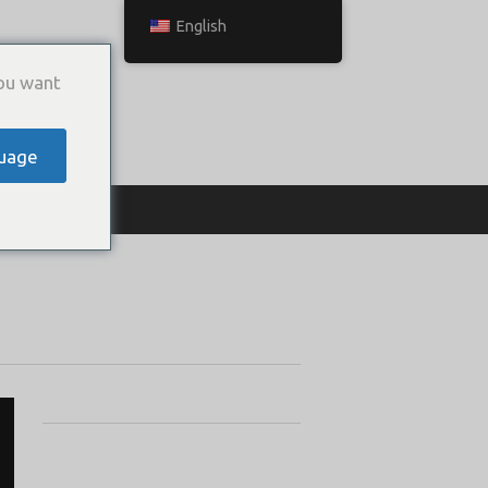
English
ou want
uage
ТЬСЯ С НАМИ