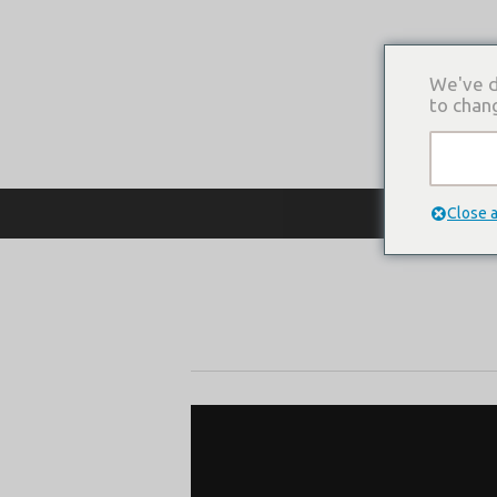
We've d
to chan
О КОМПАНИ
Close 