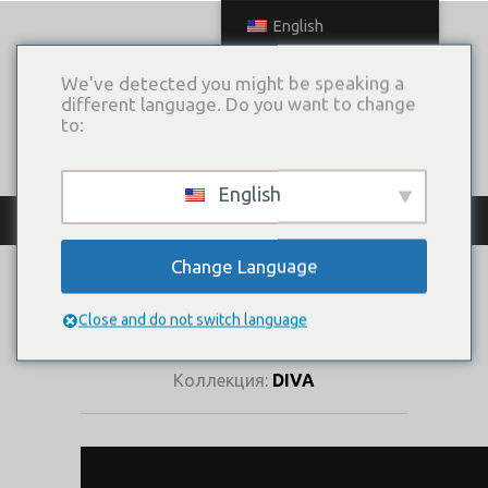
English
We've detected you might be speaking a
different language. Do you want to change
to:
English
КАТАЛОГ ПЛАТЬЕВ
Change Language
РОЯЛ БУРГУНДИ
(ТОП)
Close and do not switch language
Коллекция:
DIVA