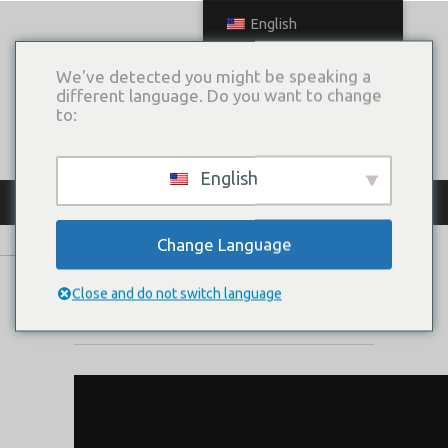
English
We've detected you might be speaking a
different language. Do you want to change
to:
English
КАТАЛОГ ПЛАТЬЕВ
Change Language
МИСТЕРИЯ
Close and do not switch language
Коллекция:
DIVA