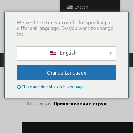
English
We've detected you might be speaking a
different language. Do you want to change
to:
English
КАТАЛОГ ПЛАТЬЕВ
Change Language
ВЕРОЯТНОСТЬ
(КОРСЕТ)
Close and do not switch language
Коллекция:
Прикосновение струн