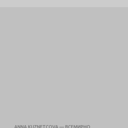
ANNA KUZNETCOVA — ВСЕМИРНО