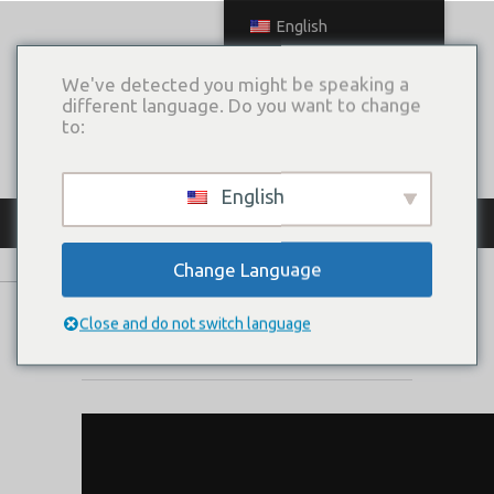
English
We've detected you might be speaking a
different language. Do you want to change
to:
English
КАТАЛОГ ПЛАТЬЕВ
Change Language
MON CHERIE
Close and do not switch language
Коллекция:
MUSE