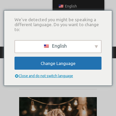
English
We've detected you might be speaking a
different language. Do you want to change
to:
English
КАТАЛОГ ПЛАТЬЕВ
Change Language
ANNI
Close and do not switch language
Коллекция:
2020 Love My Siberia