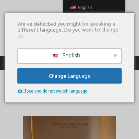
English
We've detected you might be speaking a
different language. Do you want to change
to:
English
КАТАЛОГ ПЛАТЬЕВ
Change Language
BERNARDA
Close and do not switch language
Коллекция:
Triumph Of Love