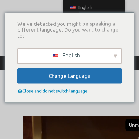
English
We've detected you might be speaking a
different language. Do you want to change
to:
English
КАТАЛОГ ПЛАТЬЕВ
Change Language
COQUILLAGE
Close and do not switch language
Коллекция:
MUSE