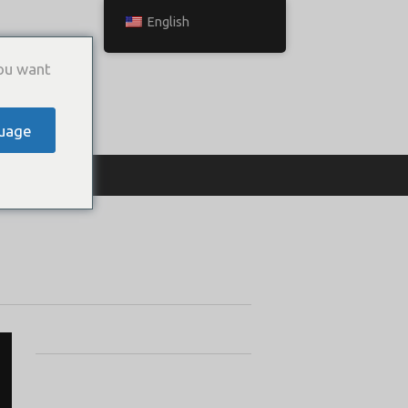
English
ou want
uage
ТЬСЯ С НАМИ