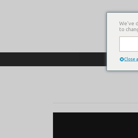
We've d
to chan
О КОМПАНИ
Close 