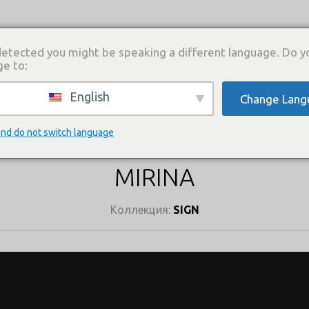
etected you might be speaking a different language. Do y
ge to:
English
Change Lang
И
КАТАЛОГ ПЛАТЬЕВ
ГДЕ КУПИТЬ
СВЯЗА
КАТАЛОГ ПЛАТЬЕВ
and do not switch language
MIRINA
Коллекция:
SIGN