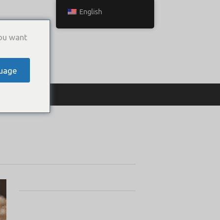
English
ou want
uage
ТЬСЯ С НАМИ