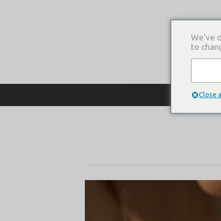
We've d
to chan
О КОМПАНИ
Close 