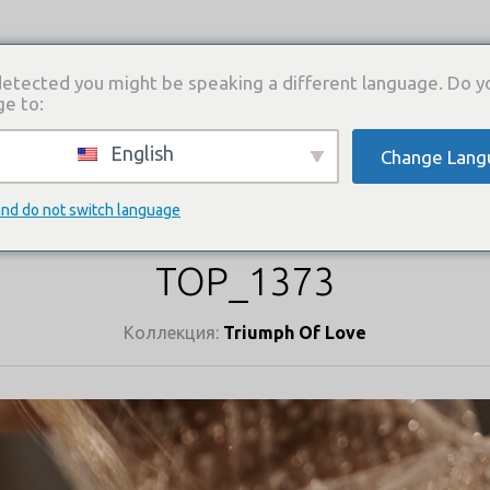
etected you might be speaking a different language. Do y
ge to:
English
Change Lang
И
КАТАЛОГ ПЛАТЬЕВ
ГДЕ КУПИТЬ
СВЯЗА
КАТАЛОГ ПЛАТЬЕВ
and do not switch language
TOP_1373
Коллекция:
Triumph Of Love