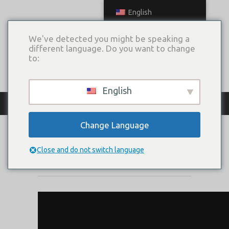
English
We've detected you might be speaking a
different language. Do you want to change
to:
English
КАТАЛОГ ПЛАТЬЕВ
Change Language
МУСКАТ
Close and do not switch language
Коллекция:
Навстречу мечте