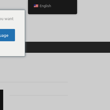
English
ou want
uage
ТЬСЯ С НАМИ