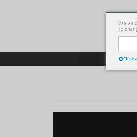
We've d
to chan
О КОМПАНИ
Close 