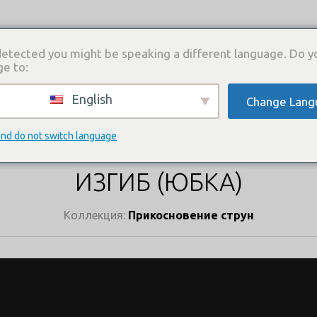
etected you might be speaking a different language. Do y
ge to:
English
Change Lang
И
КАТАЛОГ ПЛАТЬЕВ
ГДЕ КУПИТЬ
СВЯЗА
КАТАЛОГ ПЛАТЬЕВ
and do not switch language
ИЗГИБ (ЮБКА)
Коллекция:
Прикосновение струн