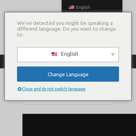
English
We've detected you might be speaking a
different language. Do you want to change
to:
English
КАТАЛОГ ПЛАТЬЕВ
Change Language
SIYANA
Close and do not switch language
Коллекция:
SIGN