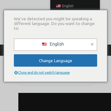
English
We've detected you might be speaking a
different language. Do you want to change
to:
English
КАТАЛОГ ПЛАТЬЕВ
Change Language
ЛАЗУРЬ
Close and do not switch language
Коллекция:
Навстречу мечте