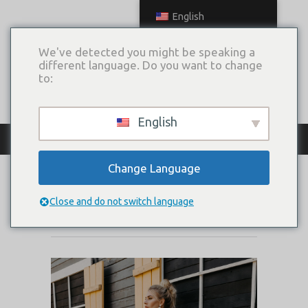
English
We've detected you might be speaking a
different language. Do you want to change
to:
English
КАТАЛОГ ПЛАТЬЕВ
Change Language
BIRGITTA
Close and do not switch language
Коллекция:
2020 Love My Siberia