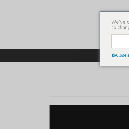
We've d
to chan
О КОМПАНИ
Close 