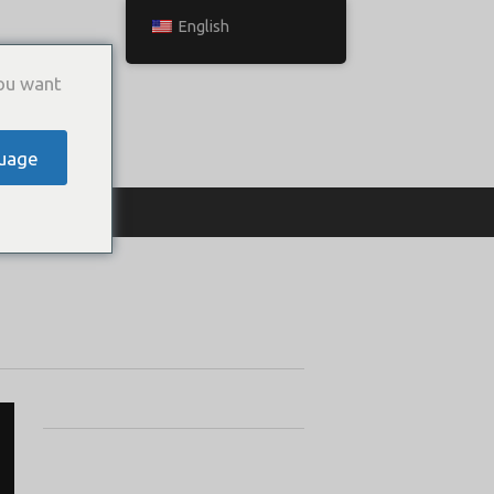
English
ou want
uage
ТЬСЯ С НАМИ