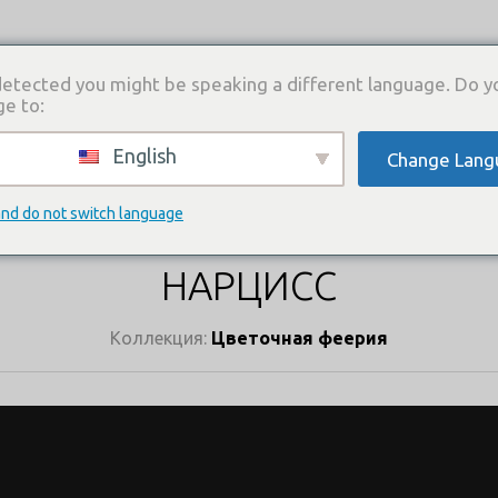
etected you might be speaking a different language. Do y
ge to:
English
Change Lang
И
КАТАЛОГ ПЛАТЬЕВ
ГДЕ КУПИТЬ
СВЯЗА
КАТАЛОГ ПЛАТЬЕВ
and do not switch language
НАРЦИСС
Коллекция:
Цветочная феерия