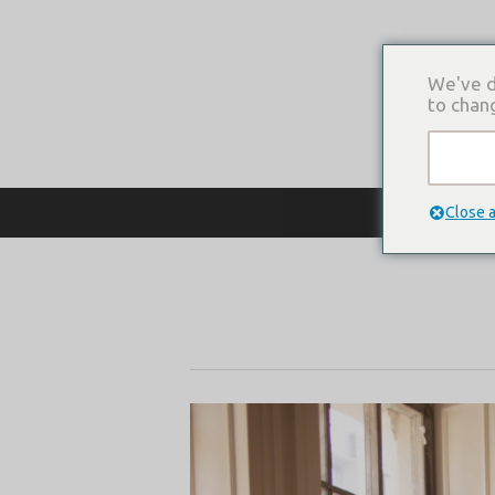
We've d
to chan
О КОМПАНИ
Close 