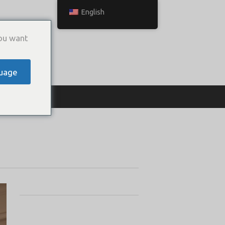
English
ou want
uage
ТЬСЯ С НАМИ