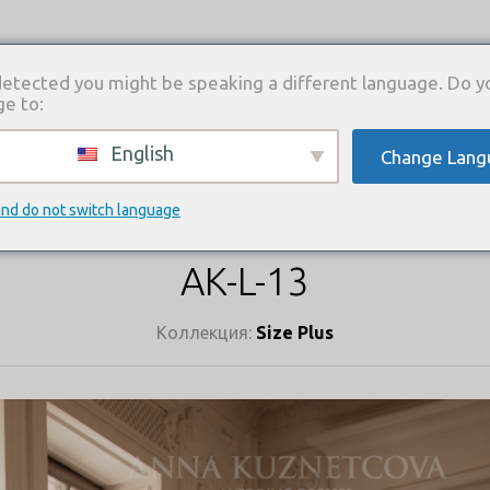
etected you might be speaking a different language. Do y
ge to:
English
Change Lang
И
КАТАЛОГ ПЛАТЬЕВ
ГДЕ КУПИТЬ
СВЯЗА
КАТАЛОГ ПЛАТЬЕВ
and do not switch language
AK-L-13
Коллекция:
Size Plus