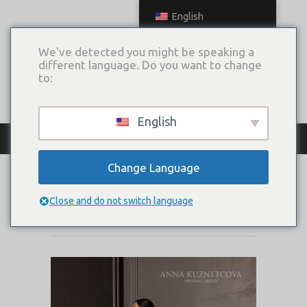
English
We've detected you might be speaking a
different language. Do you want to change
to:
English
КАТАЛОГ ПЛАТЬЕВ
Change Language
PRIDE
Close and do not switch language
Коллекция:
Triumph Of Love