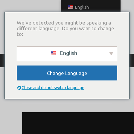
English
We've detected you might be speaking a
different language. Do you want to change
to:
English
КАТАЛОГ ПЛАТЬЕВ
Change Language
ИЛЕКС С БОЛЕРО
Close and do not switch language
Коллекция:
Цветочная феерия