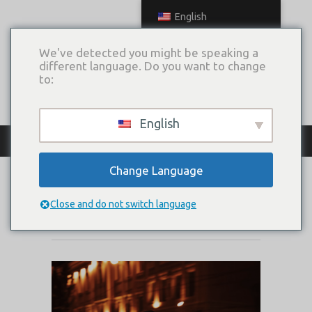
English
We've detected you might be speaking a
different language. Do you want to change
to:
English
КАТАЛОГ ПЛАТЬЕВ
Change Language
CAPE PRAGUE
Close and do not switch language
Коллекция:
Big City Love