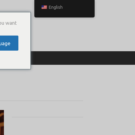
English
ou want
uage
ТЬСЯ С НАМИ