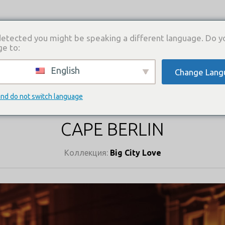
etected you might be speaking a different language. Do y
ge to:
English
Change Lang
И
КАТАЛОГ ПЛАТЬЕВ
ГДЕ КУПИТЬ
СВЯЗА
КАТАЛОГ ПЛАТЬЕВ
and do not switch language
CAPE BERLIN
Коллекция:
Big City Love