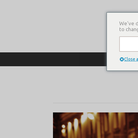
We've d
to chan
О КОМПАНИ
Close 