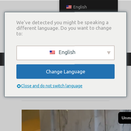
English
We've detected you might be speaking a
different language. Do you want to change
to:
English
КАТАЛОГ ПЛАТЬЕВ
Change Language
ETOILE
Close and do not switch language
Коллекция:
MUSE