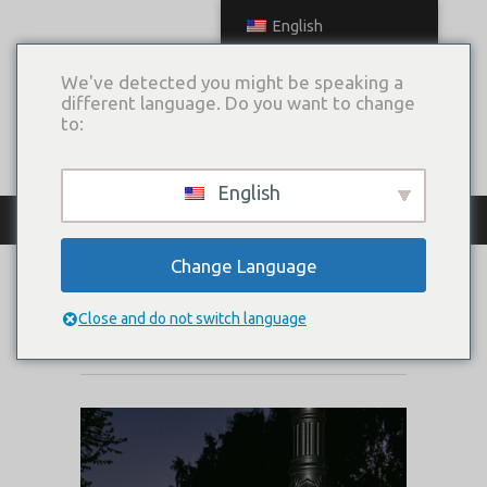
English
We've detected you might be speaking a
different language. Do you want to change
to:
English
КАТАЛОГ ПЛАТЬЕВ
Change Language
ELTA
Close and do not switch language
Коллекция:
Chance