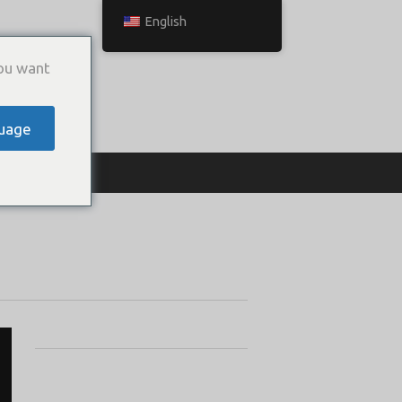
English
ou want
uage
ТЬСЯ С НАМИ