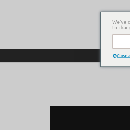
We've d
to chan
О КОМПАНИ
Close 