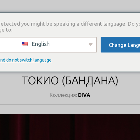
etected you might be speaking a different language. Do y
ge to:
English
Change Lang
И
КАТАЛОГ ПЛАТЬЕВ
ГДЕ КУПИТЬ
СВЯЗА
КАТАЛОГ ПЛАТЬЕВ
and do not switch language
ТОКИО (БАНДАНА)
Коллекция:
DIVA