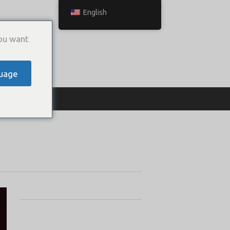
English
ou want
uage
ТЬСЯ С НАМИ