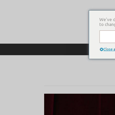
We've d
to chan
О КОМПАНИ
Close 