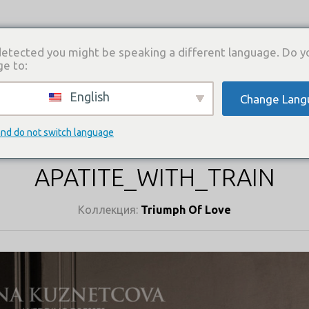
etected you might be speaking a different language. Do y
ge to:
English
Change Lang
И
КАТАЛОГ ПЛАТЬЕВ
ГДЕ КУПИТЬ
СВЯЗА
КАТАЛОГ ПЛАТЬЕВ
and do not switch language
APATITE_WITH_TRAIN
Коллекция:
Triumph Of Love