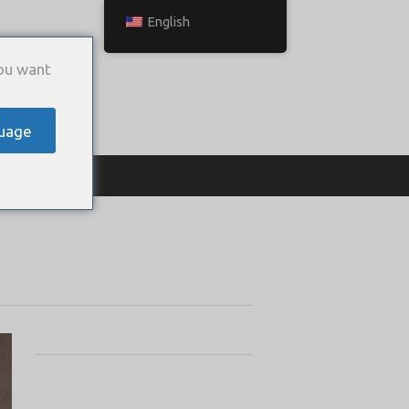
English
ou want
uage
ТЬСЯ С НАМИ