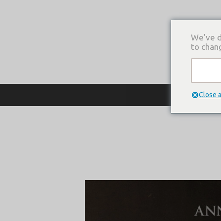
We've d
to chan
О КОМПАНИ
Close 