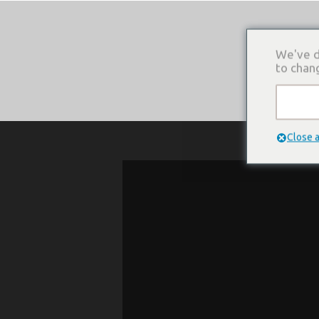
We've d
to chan
О КОМПАНИ
Close 