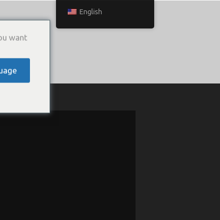
English
ou want
uage
ТЬСЯ С НАМИ