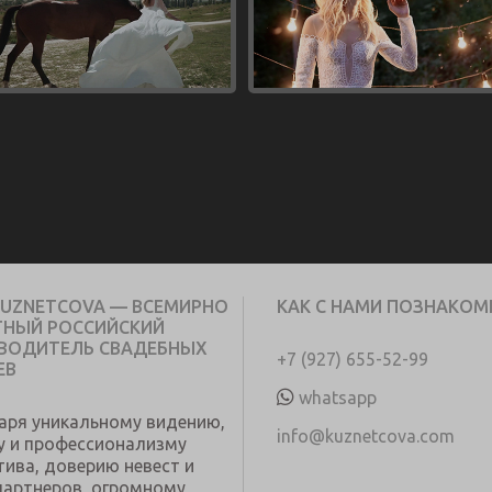
KUZNETCOVA — ВСЕМИРНО
КАК С НАМИ ПОЗНАКОМ
ТНЫЙ РОССИЙСКИЙ
ВОДИТЕЛЬ СВАДЕБНЫХ
+7 (927) 655-52-99
ЕВ
whatsapp
аря уникальному видению,
info@kuznetcova.com
у и профессионализму
тива, доверию невест и
партнеров, огромному