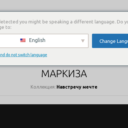
etected you might be speaking a different language. Do y
ge to:
English
Change Lang
И
КАТАЛОГ ПЛАТЬЕВ
ГДЕ КУПИТЬ
СВЯЗА
КАТАЛОГ ПЛАТЬЕВ
and do not switch language
МАРКИЗА
Коллекция:
Навстречу мечте