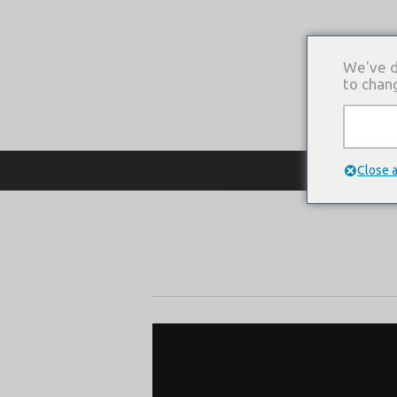
We've d
to chan
О КОМПАНИ
Close 