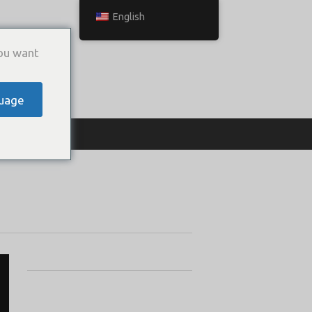
English
ou want
uage
ТЬСЯ С НАМИ