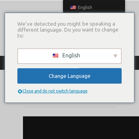
English
We've detected you might be speaking a
different language. Do you want to change
to:
English
КАТАЛОГ ПЛАТЬЕВ
Change Language
ZOYA
Close and do not switch language
Коллекция:
SIGN