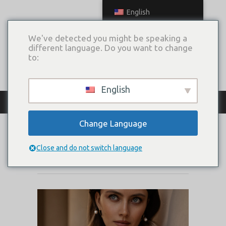
English
We've detected you might be speaking a
different language. Do you want to change
to:
English
КАТАЛОГ ПЛАТЬЕВ
Change Language
VISMUT
Close and do not switch language
Коллекция:
Triumph Of Love