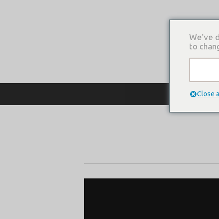
We've d
to chan
О КОМПАНИ
Close 