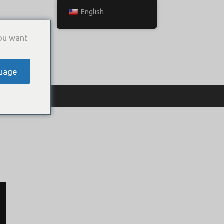
English
ou want
uage
ТЬСЯ С НАМИ