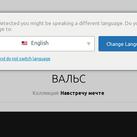
etected you might be speaking a different language. Do y
ge to:
English
Change Lang
И
КАТАЛОГ ПЛАТЬЕВ
ГДЕ КУПИТЬ
СВЯЗА
КАТАЛОГ ПЛАТЬЕВ
and do not switch language
ВАЛЬС
Коллекция:
Навстречу мечте