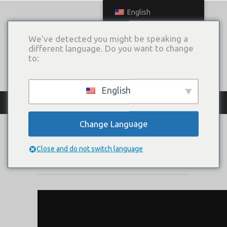
English
We've detected you might be speaking a
different language. Do you want to change
to:
English
КАТАЛОГ ПЛАТЬЕВ
Change Language
MAGDALINA
Close and do not switch language
Коллекция:
SIGN