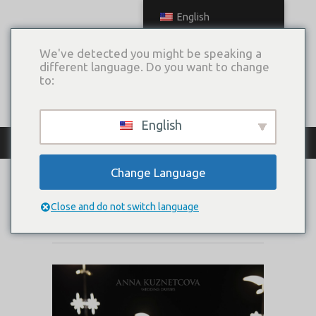
English
We've detected you might be speaking a
different language. Do you want to change
to:
English
КАТАЛОГ ПЛАТЬЕВ
Change Language
ABU DHABI
Close and do not switch language
Коллекция:
Big City Love