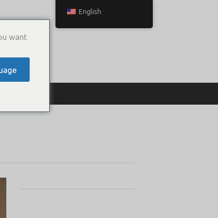
English
ou want
uage
ТЬСЯ С НАМИ