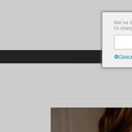
We've d
to chan
О КОМПАНИ
Close 