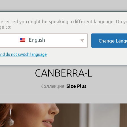
etected you might be speaking a different language. Do y
ge to:
English
Change Lang
И
КАТАЛОГ ПЛАТЬЕВ
ГДЕ КУПИТЬ
СВЯЗА
КАТАЛОГ ПЛАТЬЕВ
and do not switch language
CANBERRA-L
Коллекция:
Size Plus