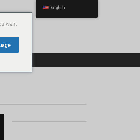
English
ou want
uage
ТЬСЯ С НАМИ