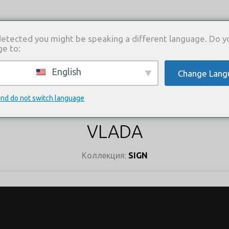
etected you might be speaking a different language. Do y
ge to:
English
Change Lang
И
КАТАЛОГ ПЛАТЬЕВ
ГДЕ КУПИТЬ
СВЯЗА
КАТАЛОГ ПЛАТЬЕВ
and do not switch language
VLADA
Коллекция:
SIGN