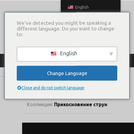
English
We've detected you might be speaking a
different language. Do you want to change
to:
English
КАТАЛОГ ПЛАТЬЕВ
Change Language
ИЗГИБ
(КОМПЛЕКТ)
Close and do not switch language
Коллекция:
Прикосновение струн