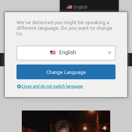
English
We've detected you might be speaking a
different language. Do you want to change
to:
English
КАТАЛОГ ПЛАТЬЕВ
Change Language
OTTAWA
Close and do not switch language
Коллекция:
Big City Love