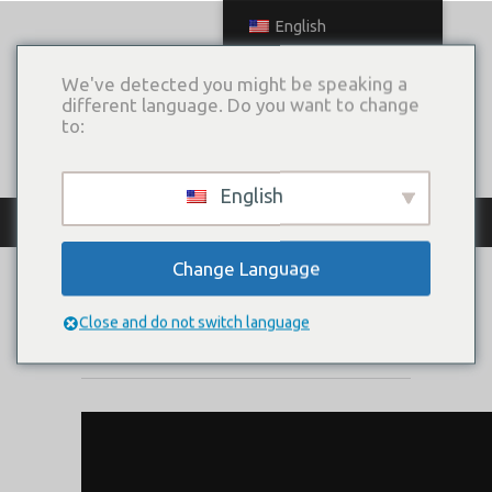
English
We've detected you might be speaking a
different language. Do you want to change
to:
English
КАТАЛОГ ПЛАТЬЕВ
Change Language
ГРАЦИЯ
Close and do not switch language
Коллекция:
DIVA