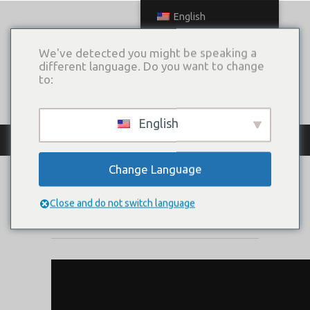
English
We've detected you might be speaking a
different language. Do you want to change
to:
English
КАТАЛОГ ПЛАТЬЕВ
Change Language
AVRORA
Close and do not switch language
Коллекция:
SIGN