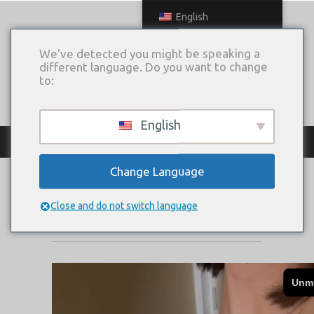
English
We've detected you might be speaking a
different language. Do you want to change
to:
English
КАТАЛОГ ПЛАТЬЕВ
Change Language
BRUME
Close and do not switch language
Коллекция:
MUSE