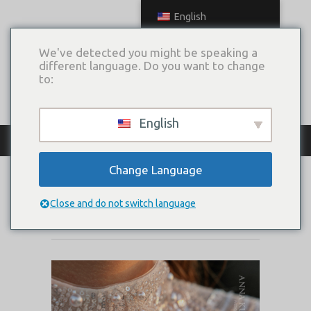
English
We've detected you might be speaking a
different language. Do you want to change
to:
English
КАТАЛОГ ПЛАТЬЕВ
Change Language
NIM
Close and do not switch language
Коллекция:
Chance