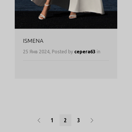
ISMENA
25 Янв 2024, Posted by
cepera63
in
1
2
3