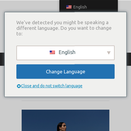
English
We've detected you might be speaking a
different language. Do you want to change
to:
English
КАТАЛОГ ПЛАТЬЕВ
Change Language
ALEKSINA
Close and do not switch language
Коллекция:
Way to the sky